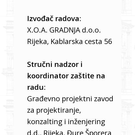
Izvođač radova:
X.O.A. GRADNJA d.o.o.
Rijeka, Kablarska cesta 56
Stručni nadzor i
koordinator zaštite na
radu:
Građevno projektni zavod
za projektiranje,
konzalting i inženjering
d.d., Rijeka, Đure Šporera