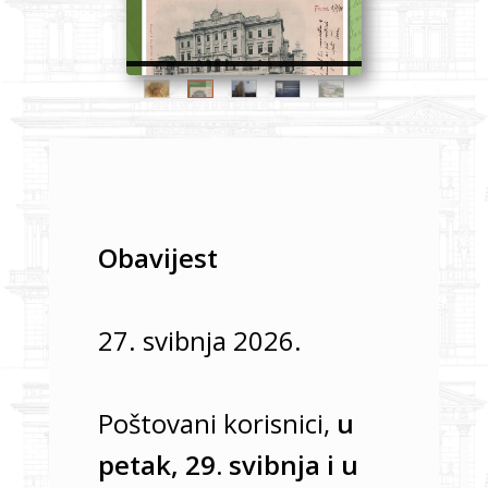
kontrast
Uključi/isključi
OmoType
slova
Manja
slova
Obavijest
Uobičajena
slova
27. svibnja 2026.
Veća
slova
Poštovani korisnici,
u
Najveća
petak, 29. svibnja i u