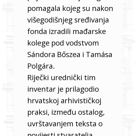
pomagala kojeg su nakon
višegodišnjeg sređivanja
fonda izradili mađarske
kolege pod vodstvom
Sándora Bőszea i Tamása
Polgára.
Riječki urednički tim
inventar je prilagodio
hrvatskoj arhivističkoj
praksi, između ostalog,
uvrštavanjem teksta o
povijesti stvaratelja