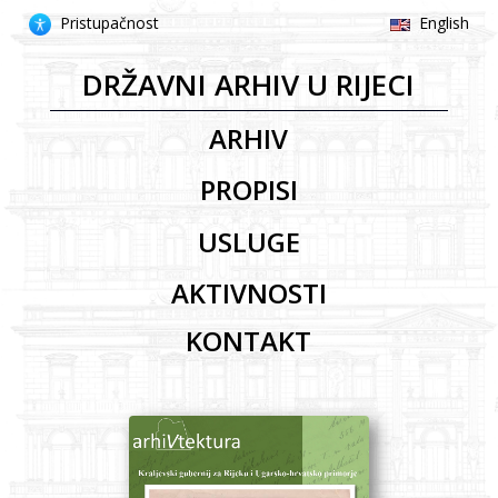
Pristupačnost
English
DRŽAVNI ARHIV U RIJECI
Pristupačnost
ARHIV
PROPISI
Mapa
USLUGE
mrežne
stranice
AKTIVNOSTI
Uključi/isključi
KONTAKT
podcrtavanje
poveznica
Uključi/isključi