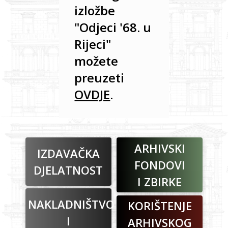
izložbe
"Odjeci '68. u
Rijeci"
možete
preuzeti
OVDJE
.
ARHIVSKI
IZDAVAČKA
FONDOVI
DJELATNOST
I ZBIRKE
NAKLADNIŠTVO
KORIŠTENJE
I
ARHIVSKOG