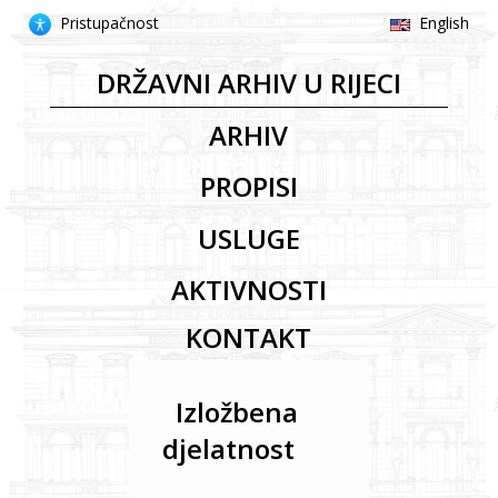
Pristupačnost
English
DRŽAVNI ARHIV U RIJECI
Pristupačnost
ARHIV
PROPISI
Mapa
USLUGE
mrežne
stranice
AKTIVNOSTI
Uključi/isključi
KONTAKT
podcrtavanje
poveznica
Izložbena
djelatnost
Uključi/isključi