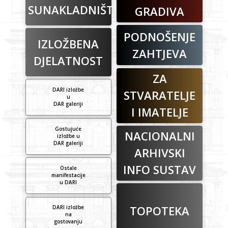
SUNAKLADNIŠTVO
GRADIVA
PODNOŠENJE
IZLOŽBENA
ZAHTJEVA
DJELATNOST
ZA
DARI izložbe
STVARATELJE
u
DAR galeriji
I IMATELJE
Gostujuće
NACIONALNI
izložbe u
DAR galeriji
ARHIVSKI
INFO SUSTAV
Ostale
manifestacije
u DARI
TOPOTEKA
DARI izložbe
na
gostovanju