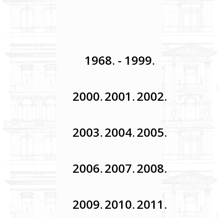
kontrast
Uključi/isključi
OmoType
1968. - 1999.
slova
Manja
2000.
2001.
2002.
slova
Uobičajena
2003.
2004.
2005.
slova
Veća
2006.
2007.
2008.
slova
2009.
2010.
2011.
Najveća