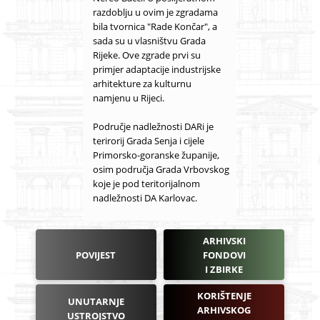
razdoblju u ovim je zgradama
bila tvornica "Rade Končar", a
sada su u vlasništvu Grada
Rijeke. Ove zgrade prvi su
primjer adaptacije industrijske
arhitekture za kulturnu
namjenu u Rijeci.
Područje nadležnosti DARi je
terirorij Grada Senja i cijele
Primorsko-goranske županije,
osim područja Grada Vrbovskog
koje je pod teritorijalnom
nadležnosti DA Karlovac.
ARHIVSKI
POVIJEST
FONDOVI
I ZBIRKE
KORIŠTENJE
UNUTARNJE
ARHIVSKOG
USTROJSTVO