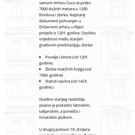
samom Arhivu čuva se preko
7000 dužnih metara u 1200
fondova i zbirka. Najstariji
dokument pohranjen u
Državnom arhivu u Rijeci
potječe iz 1201. godine. Osobitu
vrijednost među starijim
gradivom predstavljaju zbirke:
Povelje i listine (od 1201.
godine)
Zbirke matičnih knjiga (od
1560. godine)
Statuti općina (od 1423.
godine.)
Gradivo starijeg razdoblja
pisano je pretežito latinskim,
talijanskim, a ponešto i
hrvatskim jezikom.
U drugoj polovici 19. stoljeća