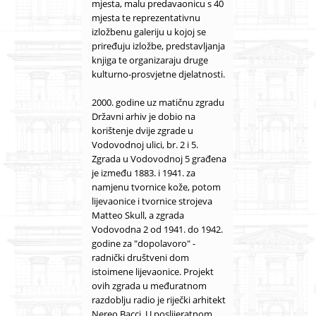
mjesta, malu predavaonicu s 40
mjesta te reprezentativnu
izložbenu galeriju u kojoj se
priređuju izložbe, predstavljanja
knjiga te organizaraju druge
kulturno-prosvjetne djelatnosti.
2000. godine uz matičnu zgradu
Državni arhiv je dobio na
korištenje dvije zgrade u
Vodovodnoj ulici, br. 2 i 5.
Zgrada u Vodovodnoj 5 građena
je između 1883. i 1941. za
namjenu tvornice kože, potom
lijevaonice i tvornice strojeva
Matteo Skull, a zgrada
Vodovodna 2 od 1941. do 1942.
godine za "dopolavoro" -
radnički društveni dom
istoimene lijevaonice. Projekt
ovih zgrada u međuratnom
razdoblju radio je riječki arhitekt
Nereo Bacci. U poslijeratnom