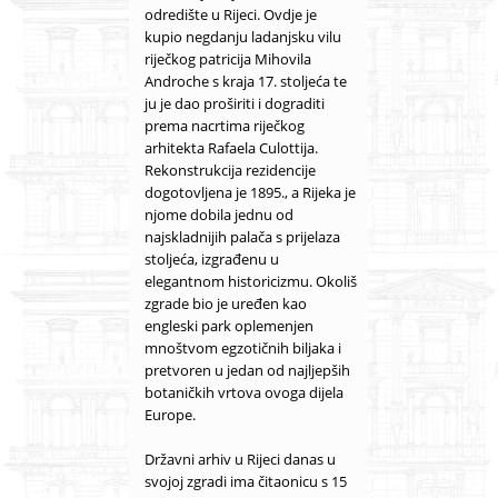
odredište u Rijeci. Ovdje je
kupio negdanju ladanjsku vilu
riječkog patricija Mihovila
Androche s kraja 17. stoljeća te
ju je dao proširiti i dograditi
prema nacrtima riječkog
arhitekta Rafaela Culottija.
Rekonstrukcija rezidencije
dogotovljena je 1895., a Rijeka je
njome dobila jednu od
najskladnijih palača s prijelaza
stoljeća, izgrađenu u
elegantnom historicizmu. Okoliš
zgrade bio je uređen kao
engleski park oplemenjen
mnoštvom egzotičnih biljaka i
pretvoren u jedan od najljepših
botaničkih vrtova ovoga dijela
Europe.
Državni arhiv u Rijeci danas u
svojoj zgradi ima čitaonicu s 15