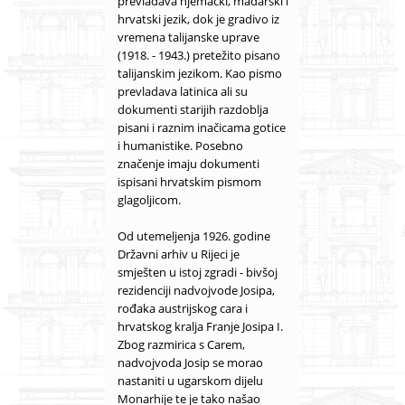
prevladava njemački, mađarski i
hrvatski jezik, dok je gradivo iz
vremena talijanske uprave
(1918. - 1943.) pretežito pisano
talijanskim jezikom. Kao pismo
prevladava latinica ali su
dokumenti starijih razdoblja
pisani i raznim inačicama gotice
i humanistike. Posebno
značenje imaju dokumenti
ispisani hrvatskim pismom
glagoljicom.
Od utemeljenja 1926. godine
Državni arhiv u Rijeci je
smješten u istoj zgradi - bivšoj
rezidenciji nadvojvode Josipa,
rođaka austrijskog cara i
hrvatskog kralja Franje Josipa I.
Zbog razmirica s Carem,
nadvojvoda Josip se morao
nastaniti u ugarskom dijelu
Monarhije te je tako našao