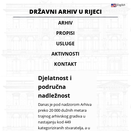
English
DRŽAVNI ARHIV U RIJECI
ARHIV
PROPISI
USLUGE
AKTIVNOSTI
KONTAKT
Djelatnost i
područna
nadležnost
Danas je pod nadzorom Arhiva
preko 20 000 dužnih metara
trajnog arhivskog gradiva u
nastajanju kod 449
kategoriziranih stvaratelja, a u